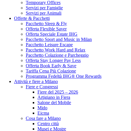
Temporary Offices
Servizi per Famiglie
Servizi per Animali
Offerte & Pacchetti
Pacchetto Sleep & Fly
Offerta Flexible Saver
Offerta Speciale Estate IHG
Pacchetto Sport and Music in Milan
Pacchetto Leisure Escape
Pacchetto Work Hard and Relax
Pacchetto Colazione e Parcheggio
Offerta Stay Longer Pay Less
Offerta Book Early & Save
Tariffa Cena Più Colazione
Programma Fedeltà IHG® One Rewards
Attività e fiere a Milano
Fiere e Congressi
Fiere del 2025 – 2026
Artigiano in Fiera
Salone del Mobile
Mido
Eicma
Cosa fare a Milano
Centro città
Musei e Mostre