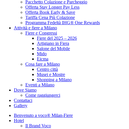
Pacchetto Colazione e Parcheggio
Offerta Stay Longer Pay Less
Offerta Book Early & Save
Tariffa Cena Più Colazione
Programma Fedeltà IHG® One Rewards
Attività e fiere a Milano
Fiere e Congressi
Fiere del 2025 – 2026
Artigiano in Fiera
Salone del Mobile
Mido
Eicma
Cosa fare a Milano
Centro città
Musei e Mostre
Shopping a Milano
Eventi a Milano
Dove Siamo
Come raggiungerci
Contattaci
Gallery
Benvenuto a voco® Milan-Fiere
Hotel
Il Brand Voco