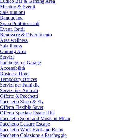
Ludico Bar & Gaming Area
Meeting & Eventi
Sale riunioni
Banqueting
Spazi Polifunzionali
Eventi Ibridi
Benessere & Divertimento
Area wellness
Sala fitness
Gaming Area
Servizi
Parcheggio e Garage
Accessibilità
Business Hotel
Temporary Offices
Servizi per Famiglie
Servizi per Animali
Offerte & Pacchetti
Pacchetto Sleep & Fly
Offerta Flexible Saver
Offerta Speciale Estate IHG
Pacchetto Sport and Music in Milan
Pacchetto Leisure Escape
Pacchetto Work Hard and Relax
Pacchetto Colazione e Parcheggio