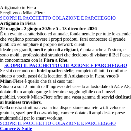
Artigianato in Fiera
Scegli voco Milan-Fiere
SCOPRI IL PACCHETTO COLAZIONE E PARCHEGGIO
Artigiano in Fiera
29 maggio - 2 giugno 2026 e 5 - 13 dicembre 2026
È un evento caratteristico ed annuale, fondamentale per tutte le aziende
che vogliono promuovere i propri prodotti, farsi conoscere al grande
pubblico ed ampliare il proprio network clienti.
Ideale per grandi,
medi e piccoli artigiani
, è nota anche all’estero, e
sono molti i professionisti stranieri che decidono di visitare il Bel Paese
in concomitanza con la
Fiera a Rho
.
SCOPRI IL PACCHETTO COLAZIONE E PARCHEGGIO
Se stai cercando un
hotel quattro stelle
, completo di tutti i comfort e
situato a pochi passi dalla location di Artigianato in Fiera,
voco®
Milan-Fiere
è quello che fa al caso tuo!
Situato a soli 2 minuti dall’ingresso del casello autostradale di A4 e A8,
dotato di un ampio garage interrato e raggiungibile con i mezzi
pubblici, voco® Milan-Fiere offre una vasta gamma di
servizi dedicati
ai business travellers
.
Nella nostra struttura avrai a tua disposizione una rete wi-fi veloce e
gratuita, spazi per il co-working, camere dotate di ampi desk e prese
multimediali per lo smart working.
SCOPRI IL PACCHETTO COLAZIONE E PARCHEGGIO
Camere & Suite