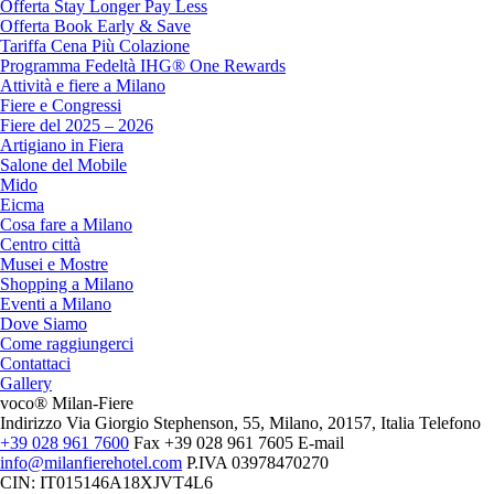
Offerta Stay Longer Pay Less
Offerta Book Early & Save
Tariffa Cena Più Colazione
Programma Fedeltà IHG® One Rewards
Attività e fiere a Milano
Fiere e Congressi
Fiere del 2025 – 2026
Artigiano in Fiera
Salone del Mobile
Mido
Eicma
Cosa fare a Milano
Centro città
Musei e Mostre
Shopping a Milano
Eventi a Milano
Dove Siamo
Come raggiungerci
Contattaci
Gallery
voco® Milan-Fiere
Indirizzo
Via Giorgio Stephenson, 55, Milano, 20157, Italia
Telefono
+39 028 961 7600
Fax
+39 028 961 7605
E-mail
info@milanfierehotel.com
P.IVA
03978470270
CIN: IT015146A18XJVT4L6