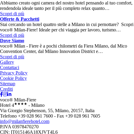
Abbiamo creato ogni camera del nostro hotel pensando al tuo comfort,
rendendola ideale tanto per il più completo relax quanto…
Scopri di più
Offerte & Pacchetti
Stai cercando un hotel quattro stelle a Milano in cui pernottare? Scopri
voco® Milan-Fiere! Ideale per chi viaggia per lavoro, turismo…
Scopri di più
Dove Siamo
voco® Milan - Fiere è a pochi chilometri da Fiera Milano, dal Mico
Convention Center, dal Milano Innovation District e…
Scopri di più
Gallery
Contattaci
Privacy Policy
Cookie Policy
Sitemap
Crediti
voco® Milan-Fiere
★★★★
Hotel 4
- Milano
Via Giorgio Stephenson, 55, Milano, 20157, Italia
Telefono +39 028 961 7600 - Fax +39 028 961 7605
info@milanfierehotel.com
P.IVA 03978470270
CIN: IT015146A18XJVT4L6