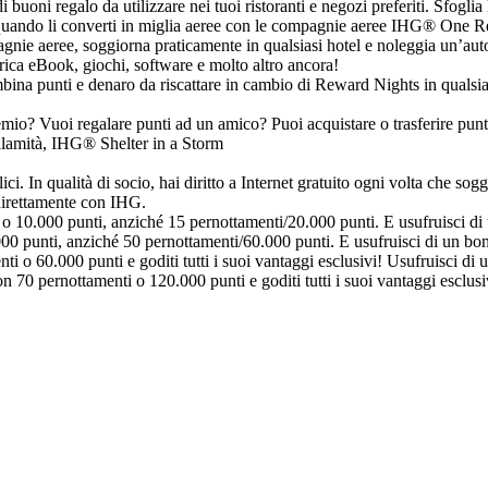
 buoni regalo da utilizzare nei tuoi ristoranti e negozi preferiti. Sfoglia
te quando li converti in miglia aeree con le compagnie aeree IHG® One 
agnie aeree, soggiorna praticamente in qualsiasi hotel e noleggia un’aut
carica eBook, giochi, software e molto altro ancora!
bina punti e denaro da riscattare in cambio di Reward Nights in qualsias
remio? Vuoi regalare punti ad un amico? Puoi acquistare o trasferire pun
calamità, IHG® Shelter in a Storm
. In qualità di socio, hai diritto a Internet gratuito ogni volta che sogg
direttamente con IHG.
o 10.000 punti, anziché 15 pernottamenti/20.000 punti. E usufruisci di
 punti, anziché 50 pernottamenti/60.000 punti. E usufruisci di un bon
 60.000 punti e goditi tutti i suoi vantaggi esclusivi! Usufruisci di 
0 pernottamenti o 120.000 punti e goditi tutti i suoi vantaggi esclusi