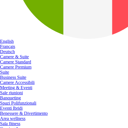
English
Français
Deutsch
Camere & Suite
Camere Standard
Camere Premium
Suite
Business Suite
Camere Accessibili
Meeting & Eventi
Sale riunioni
Banqueting
Spazi Polifunzionali
Eventi Ibridi
Benessere & Divertimento
Area wellness
Sala fitness