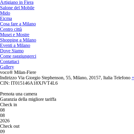
Artigiano in Fiera
Salone del Mobile
Mido
Eicma
Cosa fare a Milano
Centro città
Musei e Mostre
Shopping a Milano
Eventi a Milano
Dove Siamo
Come raggiungerci
Contattaci
Gallery
voco® Milan-Fiere
Indirizzo
Via Giorgio Stephenson, 55, Milano, 20157, Italia
Telefono
+
CIN: IT015146A18XJVT4L6
Prenota una camera
Garanzia della migliore tariffa
Check in
08
08
2026
Check out
09