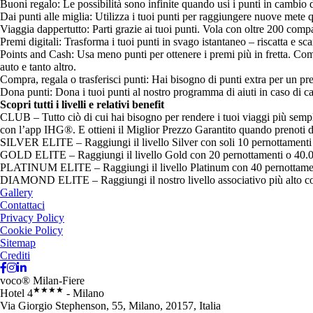
Buoni regalo: Le possibilità sono infinite quando usi i punti in cambio di
Dai punti alle miglia: Utilizza i tuoi punti per raggiungere nuove me
Viaggia dappertutto: Parti grazie ai tuoi punti. Vola con oltre 200 comp
Premi digitali: Trasforma i tuoi punti in svago istantaneo – riscatta e s
Points and Cash: Usa meno punti per ottenere i premi più in fretta. Com
auto e tanto altro.
Compra, regala o trasferisci punti: Hai bisogno di punti extra per un p
Dona punti: Dona i tuoi punti al nostro programma di aiuti in caso di 
Scopri tutti i livelli e relativi benefit
CLUB – Tutto ciò di cui hai bisogno per rendere i tuoi viaggi più semplici
con l’app IHG®. E ottieni il Miglior Prezzo Garantito quando prenoti 
SILVER ELITE – Raggiungi il livello Silver con soli 10 pernottamenti 
GOLD ELITE – Raggiungi il livello Gold con 20 pernottamenti o 40.000
PLATINUM ELITE – Raggiungi il livello Platinum con 40 pernottamenti o
DIAMOND ELITE – Raggiungi il nostro livello associativo più alto con 7
Gallery
Contattaci
Privacy Policy
Cookie Policy
Sitemap
Crediti
voco® Milan-Fiere
★★★★
Hotel 4
- Milano
Via Giorgio Stephenson, 55, Milano, 20157, Italia