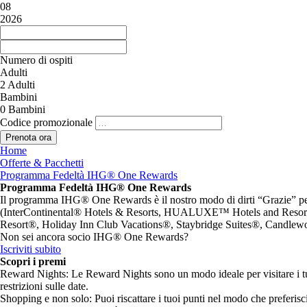
08
2026
Numero di ospiti
Adulti
2
Adulti
Bambini
0
Bambini
Codice promozionale
Home
Offerte & Pacchetti
Programma Fedeltà IHG® One Rewards
Programma Fedeltà IHG® One Rewards
Il programma IHG® One Rewards è il nostro modo di dirti “Grazie” per l
(InterContinental® Hotels & Resorts, HUALUXE™ Hotels and Resorts
Resort®, Holiday Inn Club Vacations®, Staybridge Suites®, Candlewood
Non sei ancora socio IHG® One Rewards?
Iscriviti subito
Scopri i premi
Reward Nights: Le Reward Nights sono un modo ideale per visitare i tuoi
restrizioni sulle date.
Shopping e non solo: Puoi riscattare i tuoi punti nel modo che preferisci. 