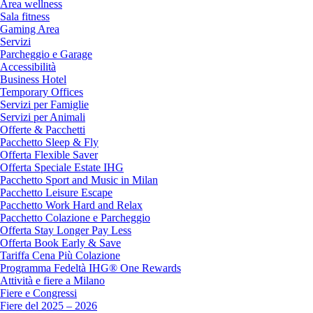
Area wellness
Sala fitness
Gaming Area
Servizi
Parcheggio e Garage
Accessibilità
Business Hotel
Temporary Offices
Servizi per Famiglie
Servizi per Animali
Offerte & Pacchetti
Pacchetto Sleep & Fly
Offerta Flexible Saver
Offerta Speciale Estate IHG
Pacchetto Sport and Music in Milan
Pacchetto Leisure Escape
Pacchetto Work Hard and Relax
Pacchetto Colazione e Parcheggio
Offerta Stay Longer Pay Less
Offerta Book Early & Save
Tariffa Cena Più Colazione
Programma Fedeltà IHG® One Rewards
Attività e fiere a Milano
Fiere e Congressi
Fiere del 2025 – 2026