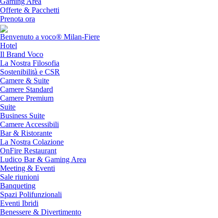
Gaming Area
Offerte & Pacchetti
Prenota ora
Benvenuto a voco® Milan-Fiere
Hotel
Il Brand Voco
La Nostra Filosofia
Sostenibilità e CSR
Camere & Suite
Camere Standard
Camere Premium
Suite
Business Suite
Camere Accessibili
Bar & Ristorante
La Nostra Colazione
OnFire Restaurant
Ludico Bar & Gaming Area
Meeting & Eventi
Sale riunioni
Banqueting
Spazi Polifunzionali
Eventi Ibridi
Benessere & Divertimento