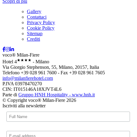
Scopri di più
Gallery
Contattaci
Privacy Policy
Cookie Policy
Sitemap
Crediti
voco® Milan-Fiere
★★★★
Hotel 4
- Milano
Via Giorgio Stephenson, 55, Milano, 20157, Italia
Telefono +39 028 961 7600 - Fax +39 028 961 7605
info@milanfierehotel.com
P.IVA 03978470270
CIN: IT015146A18XJVT4L6
Parte di
Gruppo HNH Hospitality - www.hnh.it
© Copyright voco® Milan-Fiere 2026
Iscriviti alla newsletter