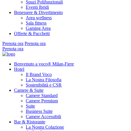
Spazi Polifunzionali
Eventi Ibridi
Benessere & Divertimento
Area wellness
Sala fitness
Gaming Area
Offerte & Pacchetti
Prenota ora
Prenota ora
Prenota ora
Benvenuto a voco® Milan-Fiere
Hotel
Il Brand Voco
La Nostra Filosofia
Sostenibilità e CSR
Camere & Suite
Camere Standard
Camere Premium
Suite
Business Suite
Camere Accessibili
Bar & Ristorante
La Nostra Colazione