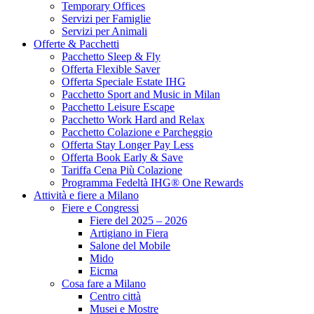
Temporary Offices
Servizi per Famiglie
Servizi per Animali
Offerte & Pacchetti
Pacchetto Sleep & Fly
Offerta Flexible Saver
Offerta Speciale Estate IHG
Pacchetto Sport and Music in Milan
Pacchetto Leisure Escape
Pacchetto Work Hard and Relax
Pacchetto Colazione e Parcheggio
Offerta Stay Longer Pay Less
Offerta Book Early & Save
Tariffa Cena Più Colazione
Programma Fedeltà IHG® One Rewards
Attività e fiere a Milano
Fiere e Congressi
Fiere del 2025 – 2026
Artigiano in Fiera
Salone del Mobile
Mido
Eicma
Cosa fare a Milano
Centro città
Musei e Mostre