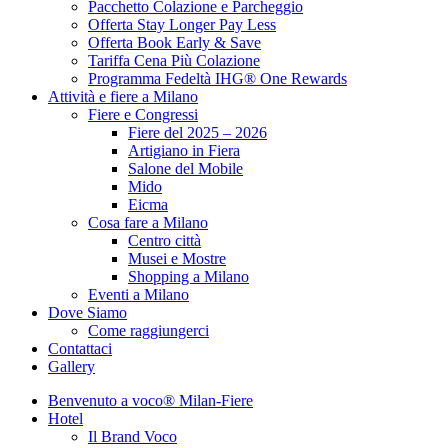
Pacchetto Colazione e Parcheggio
Offerta Stay Longer Pay Less
Offerta Book Early & Save
Tariffa Cena Più Colazione
Programma Fedeltà IHG® One Rewards
Attività e fiere a Milano
Fiere e Congressi
Fiere del 2025 – 2026
Artigiano in Fiera
Salone del Mobile
Mido
Eicma
Cosa fare a Milano
Centro città
Musei e Mostre
Shopping a Milano
Eventi a Milano
Dove Siamo
Come raggiungerci
Contattaci
Gallery
Benvenuto a voco® Milan-Fiere
Hotel
Il Brand Voco