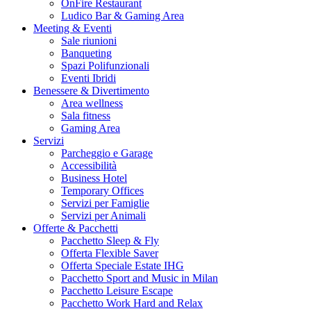
OnFire Restaurant
Ludico Bar & Gaming Area
Meeting & Eventi
Sale riunioni
Banqueting
Spazi Polifunzionali
Eventi Ibridi
Benessere & Divertimento
Area wellness
Sala fitness
Gaming Area
Servizi
Parcheggio e Garage
Accessibilità
Business Hotel
Temporary Offices
Servizi per Famiglie
Servizi per Animali
Offerte & Pacchetti
Pacchetto Sleep & Fly
Offerta Flexible Saver
Offerta Speciale Estate IHG
Pacchetto Sport and Music in Milan
Pacchetto Leisure Escape
Pacchetto Work Hard and Relax