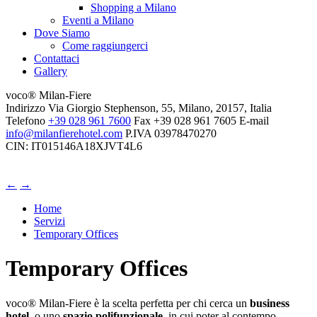
Shopping a Milano
Eventi a Milano
Dove Siamo
Come raggiungerci
Contattaci
Gallery
voco® Milan-Fiere
Indirizzo
Via Giorgio Stephenson, 55, Milano, 20157, Italia
Telefono
+39 028 961 7600
Fax
+39 028 961 7605
E-mail
info@milanfierehotel.com
P.IVA
03978470270
CIN: IT015146A18XJVT4L6
←
→
Home
Servizi
Temporary Offices
Temporary Offices
voco® Milan-Fiere è la scelta perfetta per chi cerca un
business
hotel
, o uno
spazio polifunzionale
, in cui poter al contempo