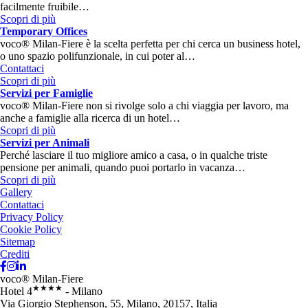
facilmente fruibile…
Scopri di più
Temporary Offices
voco® Milan-Fiere è la scelta perfetta per chi cerca un business hotel,
o uno spazio polifunzionale, in cui poter al…
Contattaci
Scopri di più
Servizi per Famiglie
voco® Milan-Fiere non si rivolge solo a chi viaggia per lavoro, ma
anche a famiglie alla ricerca di un hotel…
Scopri di più
Servizi per Animali
Perché lasciare il tuo migliore amico a casa, o in qualche triste
pensione per animali, quando puoi portarlo in vacanza…
Scopri di più
Gallery
Contattaci
Privacy Policy
Cookie Policy
Sitemap
Crediti
voco® Milan-Fiere
★★★★
Hotel 4
- Milano
Via Giorgio Stephenson, 55, Milano, 20157, Italia