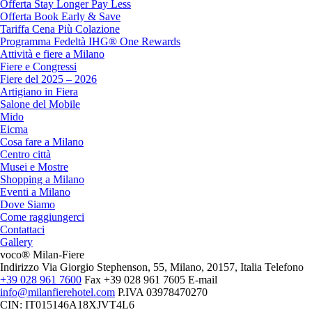
Offerta Stay Longer Pay Less
Offerta Book Early & Save
Tariffa Cena Più Colazione
Programma Fedeltà IHG® One Rewards
Attività e fiere a Milano
Fiere e Congressi
Fiere del 2025 – 2026
Artigiano in Fiera
Salone del Mobile
Mido
Eicma
Cosa fare a Milano
Centro città
Musei e Mostre
Shopping a Milano
Eventi a Milano
Dove Siamo
Come raggiungerci
Contattaci
Gallery
voco® Milan-Fiere
Indirizzo
Via Giorgio Stephenson, 55, Milano, 20157, Italia
Telefono
+39 028 961 7600
Fax
+39 028 961 7605
E-mail
info@milanfierehotel.com
P.IVA
03978470270
CIN: IT015146A18XJVT4L6