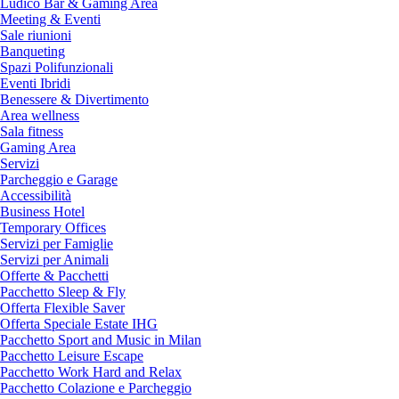
Ludico Bar & Gaming Area
Meeting & Eventi
Sale riunioni
Banqueting
Spazi Polifunzionali
Eventi Ibridi
Benessere & Divertimento
Area wellness
Sala fitness
Gaming Area
Servizi
Parcheggio e Garage
Accessibilità
Business Hotel
Temporary Offices
Servizi per Famiglie
Servizi per Animali
Offerte & Pacchetti
Pacchetto Sleep & Fly
Offerta Flexible Saver
Offerta Speciale Estate IHG
Pacchetto Sport and Music in Milan
Pacchetto Leisure Escape
Pacchetto Work Hard and Relax
Pacchetto Colazione e Parcheggio