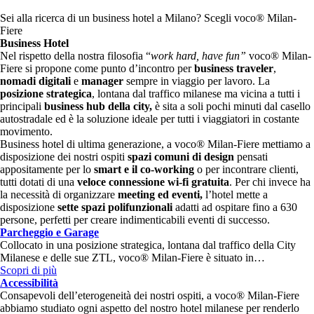
Sei alla ricerca di un business hotel a Milano? Scegli voco® Milan-
Fiere
Business Hotel
Nel rispetto della nostra filosofia “
work hard, have fun”
voco® Milan-
Fiere si propone come punto d’incontro per
business traveler
,
nomadi digitali
e
manager
sempre in viaggio per lavoro. La
posizione strategica
, lontana dal traffico milanese ma vicina a tutti i
principali
business hub della city,
è sita a soli pochi minuti dal casello
autostradale ed è la soluzione ideale per tutti i viaggiatori in costante
movimento.
Business hotel di ultima generazione, a voco® Milan-Fiere mettiamo a
disposizione dei nostri ospiti
spazi comuni di design
pensati
appositamente per lo
smart e il co-working
o per incontrare clienti,
tutti dotati di una
veloce
connessione wi-fi gratuita
. Per chi invece ha
la necessità di organizzare
meeting ed eventi,
l’hotel mette a
disposizione
sette spazi polifunzionali
adatti ad ospitare fino a 630
persone, perfetti per creare indimenticabili eventi di successo.
Parcheggio e Garage
Collocato in una posizione strategica, lontana dal traffico della City
Milanese e delle sue ZTL, voco® Milan-Fiere è situato in…
Scopri di più
Accessibilità
Consapevoli dell’eterogeneità dei nostri ospiti, a voco® Milan-Fiere
abbiamo studiato ogni aspetto del nostro hotel milanese per renderlo