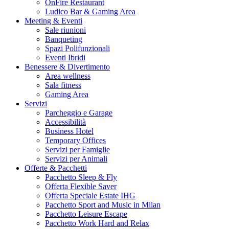
OnFire Restaurant
Ludico Bar & Gaming Area
Meeting & Eventi
Sale riunioni
Banqueting
Spazi Polifunzionali
Eventi Ibridi
Benessere & Divertimento
Area wellness
Sala fitness
Gaming Area
Servizi
Parcheggio e Garage
Accessibilità
Business Hotel
Temporary Offices
Servizi per Famiglie
Servizi per Animali
Offerte & Pacchetti
Pacchetto Sleep & Fly
Offerta Flexible Saver
Offerta Speciale Estate IHG
Pacchetto Sport and Music in Milan
Pacchetto Leisure Escape
Pacchetto Work Hard and Relax