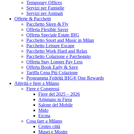
Temporary Offices
Servizi per Famiglie
Servizi per Animali
Offerte & Pacchetti
Pacchetto Sleep & Fly
Offerta Flexible Saver
Offerta Speciale Estate IHG
Pacchetto Sport and Music in Milan
Pacchetto Leisure Escape
Pacchetto Work Hard and Relax
Pacchetto Colazione e Parcheggio
Offerta Stay Longer Pay Less
Offerta Book Early & Save
Tariffa Cena Più Colazione
Programma Fedeltà IHG® One Rewards
Attività e fiere a Milano
Fiere e Congressi
Fiere del 2025 – 2026
Artigiano in Fiera
Salone del Mobile
Mido
Eicma
Cosa fare a Milano
Centro città
Musei e Mostre