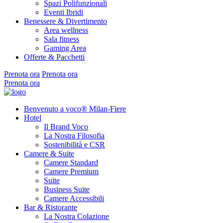
Spazi Polifunzionali
Eventi Ibridi
Benessere & Divertimento
Area wellness
Sala fitness
Gaming Area
Offerte & Pacchetti
Prenota ora
Prenota ora
Prenota ora
Benvenuto a voco® Milan-Fiere
Hotel
Il Brand Voco
La Nostra Filosofia
Sostenibilità e CSR
Camere & Suite
Camere Standard
Camere Premium
Suite
Business Suite
Camere Accessibili
Bar & Ristorante
La Nostra Colazione