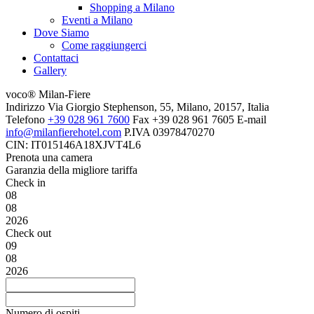
Shopping a Milano
Eventi a Milano
Dove Siamo
Come raggiungerci
Contattaci
Gallery
voco® Milan-Fiere
Indirizzo
Via Giorgio Stephenson, 55, Milano, 20157, Italia
Telefono
+39 028 961 7600
Fax
+39 028 961 7605
E-mail
info@milanfierehotel.com
P.IVA
03978470270
CIN: IT015146A18XJVT4L6
Prenota una camera
Garanzia della migliore tariffa
Check in
08
08
2026
Check out
09
08
2026
Numero di ospiti