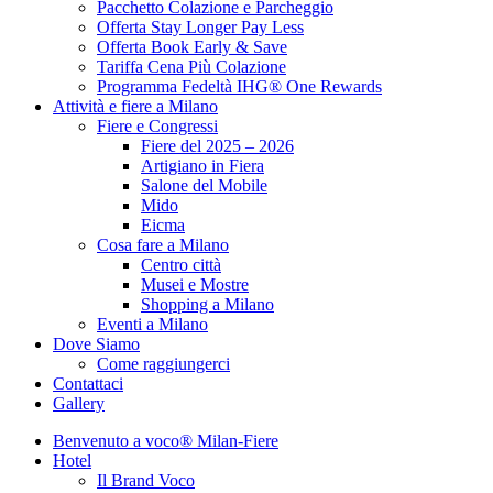
Pacchetto Colazione e Parcheggio
Offerta Stay Longer Pay Less
Offerta Book Early & Save
Tariffa Cena Più Colazione
Programma Fedeltà IHG® One Rewards
Attività e fiere a Milano
Fiere e Congressi
Fiere del 2025 – 2026
Artigiano in Fiera
Salone del Mobile
Mido
Eicma
Cosa fare a Milano
Centro città
Musei e Mostre
Shopping a Milano
Eventi a Milano
Dove Siamo
Come raggiungerci
Contattaci
Gallery
Benvenuto a voco® Milan-Fiere
Hotel
Il Brand Voco