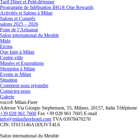
Tarif Dîner et Petit-déjeuner
Programme de fidélisation IHG® One Rewards
Activités et Salons à Milan
Salons et Congrès
salons 2025 – 2026
Foire de l’Artisanat
Salon international du Meuble
Mido
Eicma
Que faire à Milan
Centre-ville
Musées et Expositions
Shopping à Milan
Events in Milan
Situation
Comment nous rejoindre
Contactez-nous
Galerie
voco® Milan-Fiere
Adresse
Via Giorgio Stephenson, 55, Milano, 20157, Italia
Téléphone
+39 028 961 7600
Fax
+39 028 961 7605
E-mail
info@milanfierehotel.com
TVA
03978470270
CIN: IT015146A18XJVT4L6
Salon international du Meuble