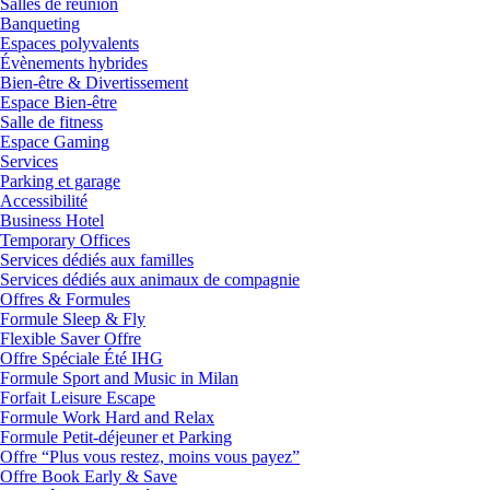
Salles de réunion
Banqueting
Espaces polyvalents
Évènements hybrides
Bien-être & Divertissement
Espace Bien-être
Salle de fitness
Espace Gaming
Services
Parking et garage
Accessibilité
Business Hotel
Temporary Offices
Services dédiés aux familles
Services dédiés aux animaux de compagnie
Offres & Formules
Formule Sleep & Fly
Flexible Saver Offre
Offre Spéciale Été IHG
Formule Sport and Music in Milan
Forfait Leisure Escape
Formule Work Hard and Relax
Formule Petit-déjeuner et Parking
Offre “Plus vous restez, moins vous payez”
Offre Book Early & Save