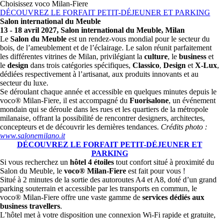
Choisissez voco Milan-Fiere
DÉCOUVREZ LE FORFAIT PETIT-DÉJEUNER ET PARKING
Salon international du Meuble
13 - 18 avril 2027, Salon international du Meuble, Milan
Le
Salon du Meuble
est un rendez-vous mondial pour le secteur du
bois, de l’ameublement et de l’éclairage. Le salon réunit parfaitement
les différentes vitrines de Milan, privilégiant la
culture
, le
business
et
le
design
dans trois catégories spécifiques,
Classico
,
Design
et
X-Lux
,
dédiées respectivement à l’artisanat, aux produits innovants et au
secteur du luxe.
Se déroulant chaque année et accessible en quelques minutes depuis le
voco® Milan-Fiere, il est accompagné du
Fuorisalone
, un événement
mondain qui se déroule dans les rues et les quartiers de la métropole
milanaise, offrant la possibilité de rencontrer designers, architectes,
concepteurs et de découvrir les dernières tendances.
Crédits photo :
www.salonemilano.it
DÉCOUVREZ LE FORFAIT PETIT-DÉJEUNER ET
PARKING
Si vous recherchez un
hôtel 4 étoiles
tout confort situé à proximité du
Salon du Meuble, le
voco® Milan-Fiere
est fait pour vous !
Situé à 2 minutes de la sortie des autoroutes A4 et A8, doté d’un grand
parking souterrain et accessible par les transports en commun, le
voco® Milan-Fiere offre une vaste gamme de
services dédiés aux
business travellers
.
L’hôtel met à votre disposition une connexion Wi-Fi rapide et gratuite,