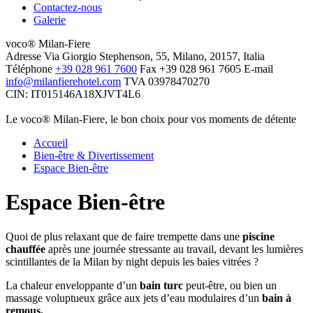
Contactez-nous
Galerie
voco® Milan-Fiere
Adresse
Via Giorgio Stephenson, 55, Milano, 20157, Italia
Téléphone
+39 028 961 7600
Fax
+39 028 961 7605
E-mail
info@milanfierehotel.com
TVA
03978470270
CIN: IT015146A18XJVT4L6
Le voco® Milan-Fiere, le bon choix pour vos moments de détente
Accueil
Bien-être & Divertissement
Espace Bien-être
Espace Bien-être
Quoi de plus relaxant que de faire trempette dans une
piscine
chauffée
après une journée stressante au travail, devant les lumières
scintillantes de la Milan by night depuis les baies vitrées ?
La chaleur enveloppante d’un
bain turc
peut-être, ou bien un
massage voluptueux grâce aux jets d’eau modulaires d’un
bain à
remous.