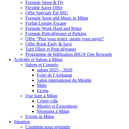
Formule Sleep & Fly
Flexible Saver Offre
Offre Spéciale Été IHG
Formule Sport and Music in Milan
Forfait Leisure Escape
Formule Work Hard and Relax
Formule Petit-déjeuner et Parking
Offre “Plus vous restez, moins vous payez”
Offre Book Early & Save
Tarif Dîner et Petit-déjeuner
Programme de fidélisation IHG® One Rewards
Activités et Salons à Milan
Salons et Congrès
salons 2025 – 2026
Foire de l’Artisanat
Salon international du Meuble
Mido
Eicma
Que faire à Milan
Centre-ville
Musées et Expositions
Shopping à Milan
Events in Milan
Situation
Comment nous rejoindre