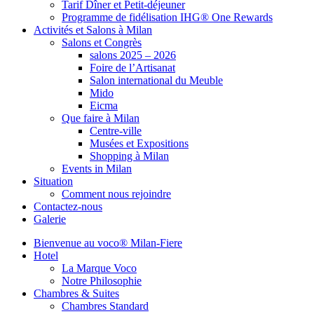
Tarif Dîner et Petit-déjeuner
Programme de fidélisation IHG® One Rewards
Activités et Salons à Milan
Salons et Congrès
salons 2025 – 2026
Foire de l’Artisanat
Salon international du Meuble
Mido
Eicma
Que faire à Milan
Centre-ville
Musées et Expositions
Shopping à Milan
Events in Milan
Situation
Comment nous rejoindre
Contactez-nous
Galerie
Bienvenue au voco® Milan-Fiere
Hotel
La Marque Voco
Notre Philosophie
Chambres & Suites
Chambres Standard