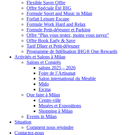
Flexible Saver Offre
Offre Spéciale Été IHG
Formule Sport and Music in Milan
Forfait Leisure Escape
Formule Work Hard and Relax
Formule Petit-déjeuner et Parking
Offre “Plus vous restez, moins vous payez”
Offre Book Early & Save
Tarif Dîner et Petit-déjeuner
Programme de fidélisation IHG® One Rewards
Activités et Salons à Milan
Salons et Congrès
salons 2025 – 2026
Foire de l’Artisanat
Salon international du Meuble
Mido
Eicma
Que faire à Milan
Centre-ville
Musées et Expositions
Shopping à Milan
Events in Milan
Situation
Comment nous rejoindre
Contactez-nous