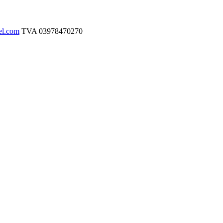
el.com
TVA
03978470270