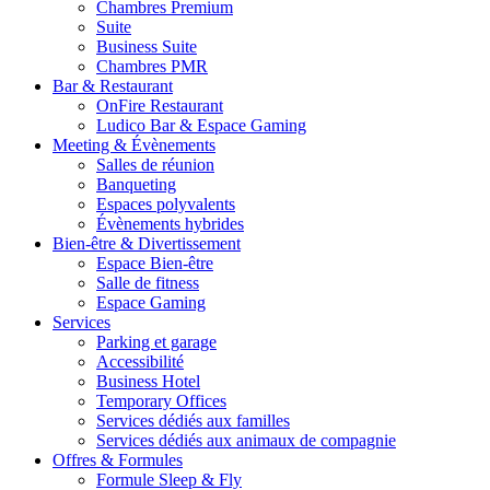
Chambres Premium
Suite
Business Suite
Chambres PMR
Bar & Restaurant
OnFire Restaurant
Ludico Bar & Espace Gaming
Meeting & Évènements
Salles de réunion
Banqueting
Espaces polyvalents
Évènements hybrides
Bien-être & Divertissement
Espace Bien-être
Salle de fitness
Espace Gaming
Services
Parking et garage
Accessibilité
Business Hotel
Temporary Offices
Services dédiés aux familles
Services dédiés aux animaux de compagnie
Offres & Formules
Formule Sleep & Fly