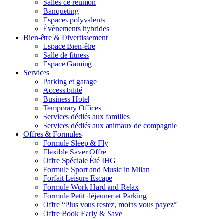
Salles de réunion
Banqueting
Espaces polyvalents
Évènements hybrides
Bien-être & Divertissement
Espace Bien-être
Salle de fitness
Espace Gaming
Services
Parking et garage
Accessibilité
Business Hotel
Temporary Offices
Services dédiés aux familles
Services dédiés aux animaux de compagnie
Offres & Formules
Formule Sleep & Fly
Flexible Saver Offre
Offre Spéciale Été IHG
Formule Sport and Music in Milan
Forfait Leisure Escape
Formule Work Hard and Relax
Formule Petit-déjeuner et Parking
Offre “Plus vous restez, moins vous payez”
Offre Book Early & Save