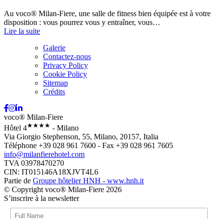
Au voco® Milan-Fiere, une salle de fitness bien équipée est à votre
disposition : vous pourrez vous y entraîner, vous…
Lire la suite
Galerie
Contactez-nous
Privacy Policy
Cookie Policy
Sitemap
Crédits
voco® Milan-Fiere
★★★★
Hôtel 4
- Milano
Via Giorgio Stephenson, 55, Milano, 20157, Italia
Téléphone +39 028 961 7600 - Fax +39 028 961 7605
info@milanfierehotel.com
TVA 03978470270
CIN: IT015146A18XJVT4L6
Partie de
Groupe hôtelier HNH - www.hnh.it
© Copyright voco® Milan-Fiere 2026
S’inscrire à la newsletter