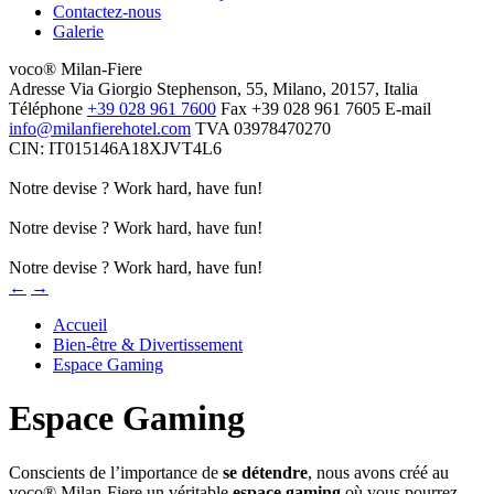
Contactez-nous
Galerie
voco® Milan-Fiere
Adresse
Via Giorgio Stephenson, 55, Milano, 20157, Italia
Téléphone
+39 028 961 7600
Fax
+39 028 961 7605
E-mail
info@milanfierehotel.com
TVA
03978470270
CIN: IT015146A18XJVT4L6
Notre devise ? Work hard, have fun!
Notre devise ? Work hard, have fun!
Notre devise ? Work hard, have fun!
←
→
Accueil
Bien-être & Divertissement
Espace Gaming
Espace Gaming
Conscients de l’importance de
se détendre
, nous avons créé au
voco® Milan-Fiere un véritable
espace gaming
où vous pourrez