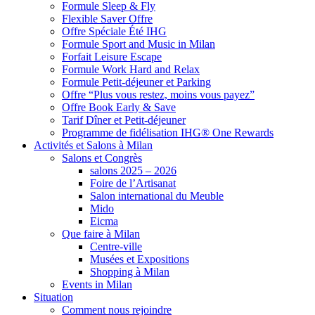
Formule Sleep & Fly
Flexible Saver Offre
Offre Spéciale Été IHG
Formule Sport and Music in Milan
Forfait Leisure Escape
Formule Work Hard and Relax
Formule Petit-déjeuner et Parking
Offre “Plus vous restez, moins vous payez”
Offre Book Early & Save
Tarif Dîner et Petit-déjeuner
Programme de fidélisation IHG® One Rewards
Activités et Salons à Milan
Salons et Congrès
salons 2025 – 2026
Foire de l’Artisanat
Salon international du Meuble
Mido
Eicma
Que faire à Milan
Centre-ville
Musées et Expositions
Shopping à Milan
Events in Milan
Situation
Comment nous rejoindre