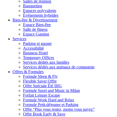
Salles de réunion
Banqueting
Espaces polyvalents
Évènements hybrides
Bien-être & Divertissement
Espace Bien-être
Salle de fitness
Espace Gaming
Services
Parking et garage
Accessibilité
Business Hotel
Temporary Offices
Services dédiés aux familles
Services dédiés aux animaux de compagnie
Offres & Formules
Formule Sleep & Fly
Flexible Saver Offre
Offre Spéciale Été IHG
Formule Sport and Music in Milan
Forfait Leisure Escape
Formule Work Hard and Relax
Formule Petit-déjeuner et Parking
Offre “Plus vous restez, moins vous payez”
Offre Book Early & Save