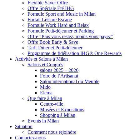
Flexible Saver Offre
Offre Spéciale Été IHG
Formule Sport and Music in Milan
Forfait Leisure Escape
Formule Work Hard and Relax
Formule Petit-déjeuner et Parking
Offre “Plus vous restez, moins vous payez”
Offre Book Early & Save
Tarif Dîner et Petit-déjeuner
Programme de fidélisation IHG® One Rewards
Activités et Salons à Milan
Salons et Congrès
salons 2025 – 2026
Foire de l’Artisanat
Salon international du Meuble
Mido
Eicma
Que faire à Milan
Centre-ville
Musées et Expositions
Shopping à Milan
Events in Milan
Situation
Comment nous rejoindre
Contactez-nous