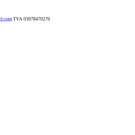
el.com
TVA
03978470270