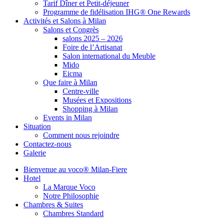
Tarif Dîner et Petit-déjeuner
Programme de fidélisation IHG® One Rewards
Activités et Salons à Milan
Salons et Congrès
salons 2025 – 2026
Foire de l’Artisanat
Salon international du Meuble
Mido
Eicma
Que faire à Milan
Centre-ville
Musées et Expositions
Shopping à Milan
Events in Milan
Situation
Comment nous rejoindre
Contactez-nous
Galerie
Bienvenue au voco® Milan-Fiere
Hotel
La Marque Voco
Notre Philosophie
Chambres & Suites
Chambres Standard