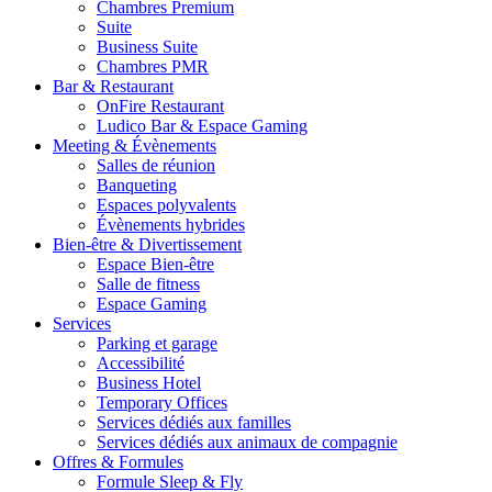
Chambres Premium
Suite
Business Suite
Chambres PMR
Bar & Restaurant
OnFire Restaurant
Ludico Bar & Espace Gaming
Meeting & Évènements
Salles de réunion
Banqueting
Espaces polyvalents
Évènements hybrides
Bien-être & Divertissement
Espace Bien-être
Salle de fitness
Espace Gaming
Services
Parking et garage
Accessibilité
Business Hotel
Temporary Offices
Services dédiés aux familles
Services dédiés aux animaux de compagnie
Offres & Formules
Formule Sleep & Fly