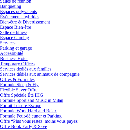
Salles de réunion
Banqueting
Espaces polyvalents
Évènements hybrides
Bien-être & Divertissement
Espace Bien-être
Salle de fitness
Espace Gaming
Services
Parking et garage
Accessibilité
Business Hotel
Temporary Offices
Services dédiés aux familles
Services dédiés aux animaux de compagnie
Offres & Formules
Formule Sleep & Fly
Flexible Saver Offre
Offre Spéciale Été IHG
Formule Sport and Music in Milan
Forfait Leisure Escape
Formule Work Hard and Relax
Formule Petit-déjeuner et Parking
Offre “Plus vous restez, moins vous payez”
Offre Book Early & Save