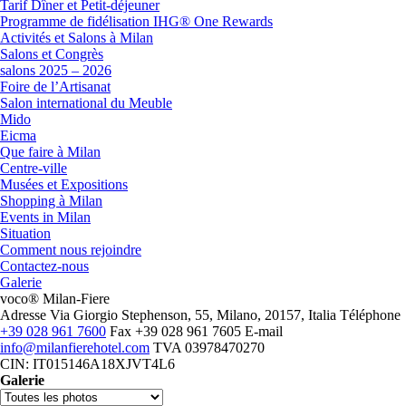
Tarif Dîner et Petit-déjeuner
Programme de fidélisation IHG® One Rewards
Activités et Salons à Milan
Salons et Congrès
salons 2025 – 2026
Foire de l’Artisanat
Salon international du Meuble
Mido
Eicma
Que faire à Milan
Centre-ville
Musées et Expositions
Shopping à Milan
Events in Milan
Situation
Comment nous rejoindre
Contactez-nous
Galerie
voco® Milan-Fiere
Adresse
Via Giorgio Stephenson, 55, Milano, 20157, Italia
Téléphone
+39 028 961 7600
Fax
+39 028 961 7605
E-mail
info@milanfierehotel.com
TVA
03978470270
CIN: IT015146A18XJVT4L6
Galerie