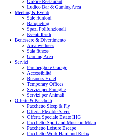
OnFire Restaurant
Ludico Bar & Gaming Area
Meeting & Eventi
Sale riunioni
Banqueting
Spazi Polifunzionali
Eventi Ibridi
Benessere & Divertimento
Area wellness
Sala fitness
Gaming Area
Servizi
Parcheggio e Garage
Accessibilità
Business Hotel
Temporary Offices
Servizi per Famiglie
Servizi per Animali
Offerte & Pacchetti
Pacchetto Sleep & Fly
Offerta Flexible Saver
Offerta Speciale Estate IHG
Pacchetto Sport and Music in Milan
Pacchetto Leisure Escape
Pacchetto Work Hard and Relax