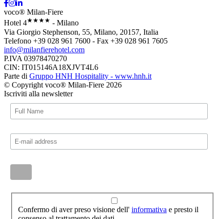
voco® Milan-Fiere
★★★★
Hotel 4
- Milano
Via Giorgio Stephenson, 55, Milano, 20157, Italia
Telefono +39 028 961 7600 - Fax +39 028 961 7605
info@milanfierehotel.com
P.IVA 03978470270
CIN: IT015146A18XJVT4L6
Parte di
Gruppo HNH Hospitality - www.hnh.it
© Copyright voco® Milan-Fiere 2026
Iscriviti alla newsletter
Confermo di aver preso visione dell'
informativa
e presto il
consenso al trattamento dei dati