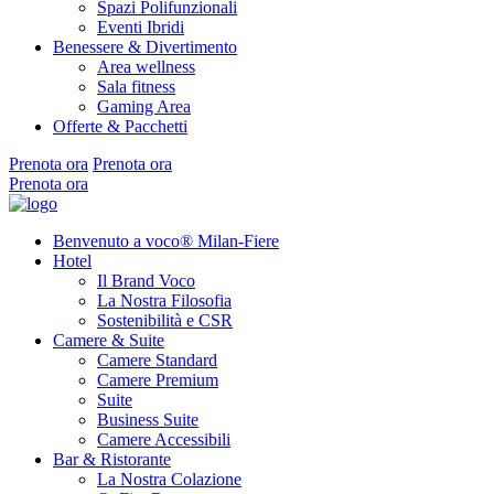
Spazi Polifunzionali
Eventi Ibridi
Benessere & Divertimento
Area wellness
Sala fitness
Gaming Area
Offerte & Pacchetti
Prenota ora
Prenota ora
Prenota ora
Benvenuto a voco® Milan-Fiere
Hotel
Il Brand Voco
La Nostra Filosofia
Sostenibilità e CSR
Camere & Suite
Camere Standard
Camere Premium
Suite
Business Suite
Camere Accessibili
Bar & Ristorante
La Nostra Colazione