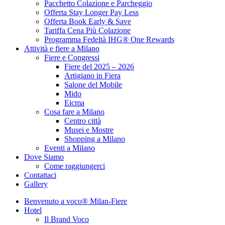
Pacchetto Colazione e Parcheggio
Offerta Stay Longer Pay Less
Offerta Book Early & Save
Tariffa Cena Più Colazione
Programma Fedeltà IHG® One Rewards
Attività e fiere a Milano
Fiere e Congressi
Fiere del 2025 – 2026
Artigiano in Fiera
Salone del Mobile
Mido
Eicma
Cosa fare a Milano
Centro città
Musei e Mostre
Shopping a Milano
Eventi a Milano
Dove Siamo
Come raggiungerci
Contattaci
Gallery
Benvenuto a voco® Milan-Fiere
Hotel
Il Brand Voco