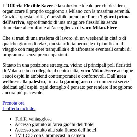
L’
Offerta Flexible Saver
è la soluzione ideale per chi desidera
organizzare il proprio soggiorno a Milano con la massima serenità.
Grazie a questa tariffa, è possibile prenotare fino a
7 giorni prima
dell’arrivo
, approfittando di una maggiore flessibilità senza
rinunciare al comfort e all’accoglienza di
voco Milan-Fiere
.
Che si tratti di una trasferta di lavoro, di un weekend in città o di
qualche giorno di relax, questa offerta permette di pianificare il
viaggio con maggiore tranquillità e di affrontare eventuali cambi di
programma senza preoccupazioni.
Situato in una posizione strategica, vicino ai principali poli fieristici
di Milano e ben collegato al centro città,
voco Milan-Fiere
accoglie
i suoi ospiti in ambienti contemporanei e confortevoli. Dall’
area
wellness
alla
palestra
, fino alla
gaming area
e ai numerosi servizi
dedicati agli ospiti, ogni dettaglio è pensato per rendere il soggiorno
ancora più piacevole.
Prenota ora
L'offerta include:
Tariffa vantaggiosa
Accesso gratuito all’area giochi dell’hotel
Accesso gratuito alla sala fitness dell’hotel
TV LCD con Chromecast in camera