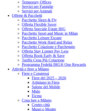
Temporary Offices
Servizi per Famiglie
Servizi per Animali
Offerte & Pacchetti
Pacchetto Sleep & Fly
Offerta Flexible Saver
Offerta Speciale Estate IHG
Pacchetto Sport and Music in Milan
Pacchetto Leisure Escape
Pacchetto Work Hard and Relax
Pacchetto Colazione e Parcheggio
Offerta Stay Longer Pay Less
Offerta Book Early & Save
Tariffa Cena Più Colazione
Programma Fedeltà IHG® One Rewards
Attività e fiere a Milano
Fiere e Congressi
Fiere del 2025 – 2026
Artigiano in Fiera
Salone del Mobile
Mido
Eicma
Cosa fare a Milano
Centro città
Musei e Mostre