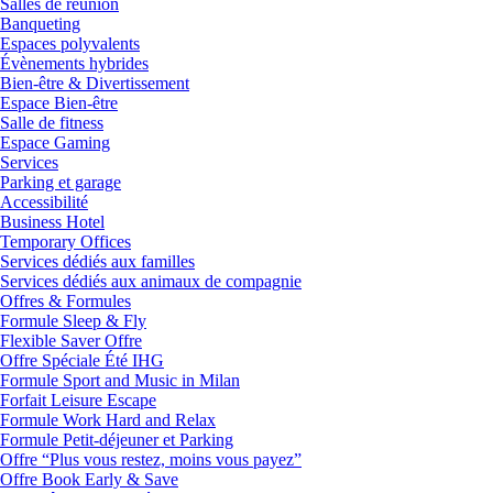
Salles de réunion
Banqueting
Espaces polyvalents
Évènements hybrides
Bien-être & Divertissement
Espace Bien-être
Salle de fitness
Espace Gaming
Services
Parking et garage
Accessibilité
Business Hotel
Temporary Offices
Services dédiés aux familles
Services dédiés aux animaux de compagnie
Offres & Formules
Formule Sleep & Fly
Flexible Saver Offre
Offre Spéciale Été IHG
Formule Sport and Music in Milan
Forfait Leisure Escape
Formule Work Hard and Relax
Formule Petit-déjeuner et Parking
Offre “Plus vous restez, moins vous payez”
Offre Book Early & Save