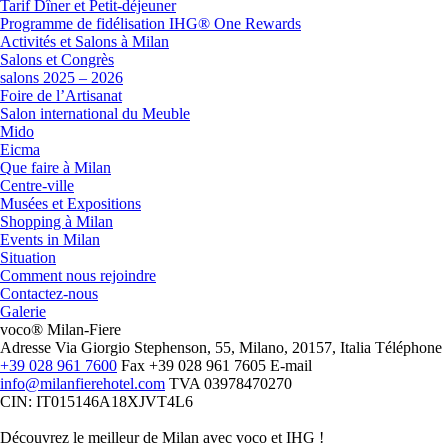
Tarif Dîner et Petit-déjeuner
Programme de fidélisation IHG® One Rewards
Activités et Salons à Milan
Salons et Congrès
salons 2025 – 2026
Foire de l’Artisanat
Salon international du Meuble
Mido
Eicma
Que faire à Milan
Centre-ville
Musées et Expositions
Shopping à Milan
Events in Milan
Situation
Comment nous rejoindre
Contactez-nous
Galerie
voco® Milan-Fiere
Adresse
Via Giorgio Stephenson, 55, Milano, 20157, Italia
Téléphone
+39 028 961 7600
Fax
+39 028 961 7605
E-mail
info@milanfierehotel.com
TVA
03978470270
CIN: IT015146A18XJVT4L6
Découvrez le meilleur de Milan avec voco et IHG !