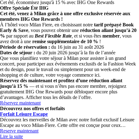
Cet été, économisez jusqu'à 15 % avec IHG One Rewards
Offre Spéciale Été IHG
Cet été, venez à Milan grâce à une offre exclusive réservée aux
membres IHG One Rewards !
À l’hôtel voco Milan Fiere, en choisissant notre
tarif prépayé
Book
Early & Save
, vous pouvez obtenir une
réduction allant jusqu’à 20
%
par rapport au
Best Flexible Rate
,
et si vous êtes
member
, vous
avez droit à une
remise supplémentaire de 10 %
!
Période de réservation :
du 16 juin au 31 août 2026
Dates de séjour :
du 20 juin 2026 jusqu’à la fin de l’année
Que vous planifiiez votre séjour à Milan pour assister à un grand
concert, pour participer aux événements exclusifs de la Fashion Week
et du design, pour le travail ou simplement pour un week-end de
shopping et de culture, votre voyage commence ici.
Réservez dès maintenant et profitez d’une réduction allant
jusqu’à 15 %
— et si vous n’êtes pas encore membre, rejoignez
gratuitement IHG One Rewards pour débloquer encore plus
d’avantages. Afficher tous les détails de l’offre.
Réservez maintenant
Découvrez nos offres et forfaits
Forfait Leisure Escape
Découvrez les merveilles de Milan avec notre forfait exclusif Leisure
Escape au voco Milan-Fiere. Cette offre est conçue pour ceux…
Reserve maintenant
Lire la suite